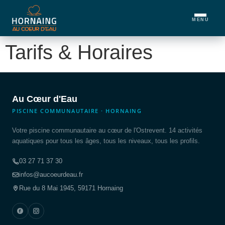
MENU
Tarifs & Horaires
Au Cœur d'Eau
PISCINE COMMUNAUTAIRE · HORNAING
Votre piscine communautaire au cœur de l'Ostrevent. 14 activités
aquatiques pour tous les âges, tous les niveaux, tous les profils.
03 27 71 37 30
infos@aucoeurdeau.fr
Rue du 8 Mai 1945, 59171 Hornaing