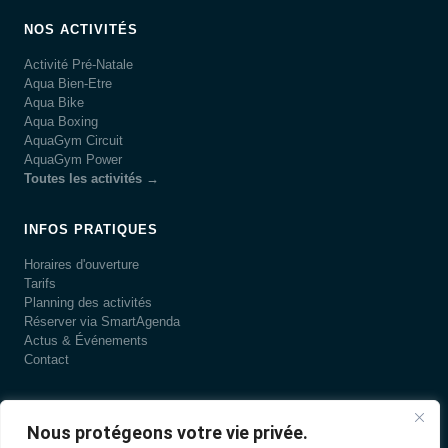
NOS ACTIVITÉS
Activité Pré-Natale
Aqua Bien-Etre
Aqua Bike
Aqua Boxing
AquaGym Circuit
AquaGym Power
Toutes les activités →
INFOS PRATIQUES
Horaires d'ouverture
Tarifs
Planning des activités
Réserver via SmartAgenda
Actus & Événements
Contact
LA PISCINE
Nous protégeons votre vie privée.
Présentation