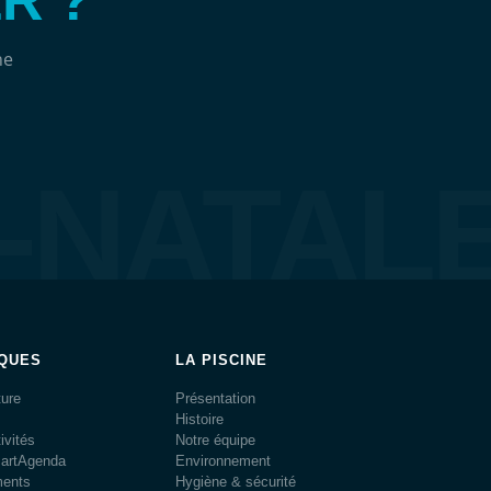
R ?
ne
é-NATAL
IQUES
LA PISCINE
ture
Présentation
Histoire
ivités
Notre équipe
martAgenda
Environnement
ments
Hygiène & sécurité