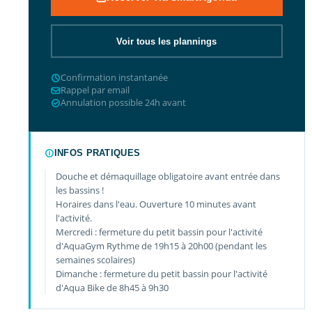
Voir tous les plannings
Confirmation instantanée
Rappel par email
Annulation possible 24h avant
INFOS PRATIQUES
Douche et démaquillage obligatoire avant entrée dans
les bassins !
Horaires dans l'eau. Ouverture 10 minutes avant
l'activité.
Mercredi : fermeture du petit bassin pour l'activité
d'AquaGym Rythme de 19h15 à 20h00 (pendant les
semaines scolaires)
Dimanche : fermeture du petit bassin pour l'activité
d'Aqua Bike de 8h45 à 9h30