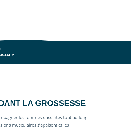
siques les plus douces
bienfaits de l'eau en
U
niveaux
DANT LA GROSSESSE
compagner les femmes enceintes tout au long
ensions musculaires s’apaisent et les