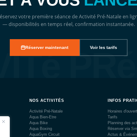
ÊT À VOUS
LANCE
éservez votre première séance de Activité Pré-Natale en lig
— disponibilités en temps réel, confirmation instantanée.
Réserver maintenant
Voir les tarifs
VITé PR
NOS ACTIVITÉS
INFOS PRAT
Activité Pré-Natale
Horaires d'ouver
Aqua Bien-Etre
Tarifs
és
Aqua Bike
Planning des act
s.
Aqua Boxing
Réserver via S
AquaGym Circuit
Actus & Événe