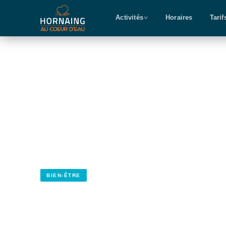
Activités
Horaires
Tarif
Accueil
›
Activités
›
Activité Pré-Natale
BIEN-ÊTRE
ENCEINTES
ACTIVITÉ 