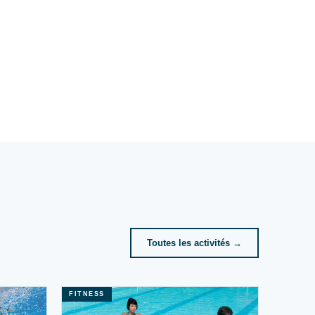
Toutes les activités →
FITNESS