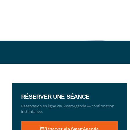
RÉSERVER UNE SÉANCE
Réservation en ligne via SmartAgenda — confirmation
instantanée.
Réserver via SmartAgenda