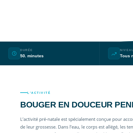
La natation prénatale est l'une des activités phy
et bénéfiques pendant la grossesse. Profitez des 
toute sécurité.
DURÉE
NIVEA
50. minutes
Tous 
L'ACTIVITÉ
BOUGER EN DOUCEUR PEN
L’activité pré-natale est spécialement conçue pour ac
de leur grossesse. Dans l’eau, le corps est allégé, les t