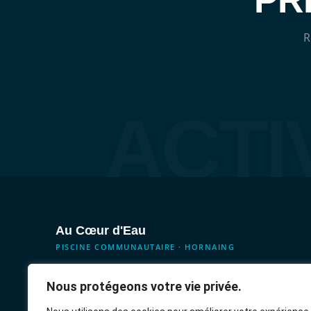
PR
R
ACTI
Au Cœur d'Eau
PISCINE COMMUNAUTAIRE · HORNAING
Votre piscine communautaire au cœur de l'Ostrevent. 14 activit
Nous protégeons votre vie privée.
aquatiques pour tous les âges, tous les niveaux, tous les profil