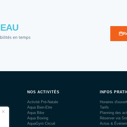
NEAU
R
ibilités en temps
NOS ACTIVITÉS
INFOS PRAT
Activité Pré-Natale
Horaires d'ouver
Aqua Bien-Etre
Tarifs
és
Aqua Bike
Planning des act
s.
Aqua Boxing
Réserver via S
AquaGym Circuit
Actus & Événe