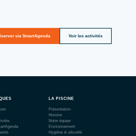
éserver via SmartAgenda
Voir les activités
IQUES
LA PISCINE
ture
Présentation
Histoire
ivités
Notre équipe
martAgenda
Environnement
ments
Hygiène & sécurité