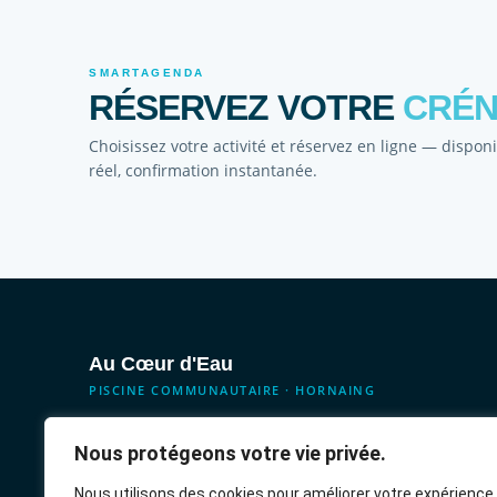
SMARTAGENDA
RÉSERVEZ VOTRE
CRÉ
Choisissez votre activité et réservez en ligne — dispon
réel, confirmation instantanée.
Au Cœur d'Eau
PISCINE COMMUNAUTAIRE · HORNAING
Votre piscine communautaire au cœur de l'Ostrevent. 14 activit
Nous protégeons votre vie privée.
aquatiques pour tous les âges, tous les niveaux, tous les profil
Nous utilisons des cookies pour améliorer votre expérience