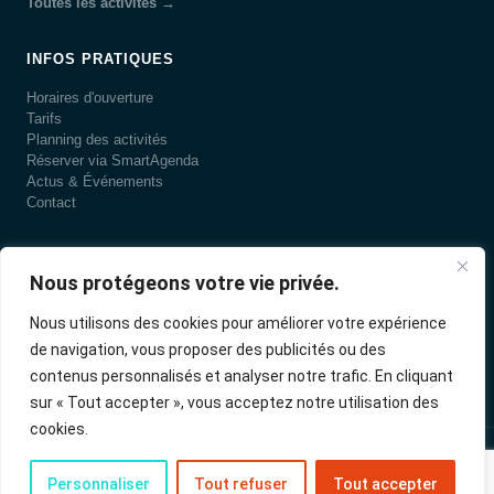
Toutes les activités →
INFOS PRATIQUES
Horaires d'ouverture
Tarifs
Planning des activités
Réserver via SmartAgenda
Actus & Événements
Contact
LA PISCINE
Nous protégeons votre vie privée.
Présentation
Histoire
Nous utilisons des cookies pour améliorer votre expérience
Notre équipe
de navigation, vous proposer des publicités ou des
Environnement
contenus personnalisés et analyser notre trafic. En cliquant
Hygiène & sécurité
sur « Tout accepter », vous acceptez notre utilisation des
cookies.
© 2026 Au Cœur d'Eau · Cœur d'Ostrevent Agglo · Site réalisé par
INYOUZ
Personnaliser
Tout refuser
Tout accepter