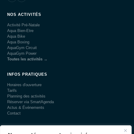
NOS ACTIVITÉS
Activité Pré-Natale
Aqua Bien-Etre
Aqua Bike
Aqua Boxing
AquaGym Circuit
AquaGym Power
Toutes les activités →
INFOS PRATIQUES
Horaires d'ouverture
Tarifs
Planning des activités
Réserver via SmartAgenda
Actus & Événements
Contact
LA PISCINE