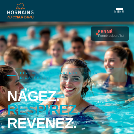
MENU
FERMÉ
Fermé aujourd'hui
PISCINE COMMUNAUTAIRE · CŒUR
D'OSTREVENT
NAGEZ.
RESPIREZ.
REVENEZ.