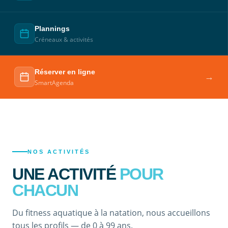
Plannings
Créneaux & activités
Réserver en ligne
→
SmartAgenda
NOS ACTIVITÉS
UNE ACTIVITÉ
POUR
CHACUN
Du fitness aquatique à la natation, nous accueillons
tous les profils — de 0 à 99 ans.