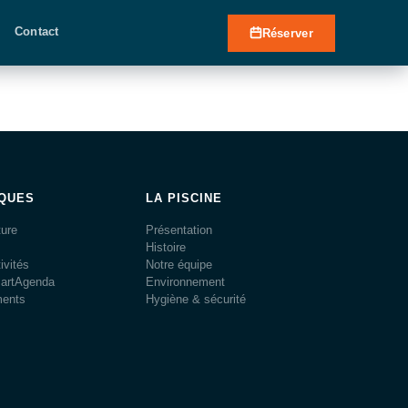
Contact
Réserver
IQUES
LA PISCINE
ture
Présentation
Histoire
ivités
Notre équipe
martAgenda
Environnement
ments
Hygiène & sécurité