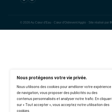
© 2026 Au Cœur d'Eau · Cœur d'Ostrevent Agglo · Site réalisé par
I
rulet
gates
blackjack
casibom
casibom
casibom
casibom
casibom
selçuk
selçuksports
taraftarium24
justin
netspo
canlı
canlı
oyna
of
oyna
giriş
giriş
sports
tv
rtv
maç
maç
olympus
izle
izle
Nous protégeons votre vie privée.
Nous utilisons des cookies pour améliorer votre expérience
de navigation, vous proposer des publicités ou des
contenus personnalisés et analyser notre trafic. En cliquan
sur « Tout accepter », vous acceptez notre utilisation des
cookies.