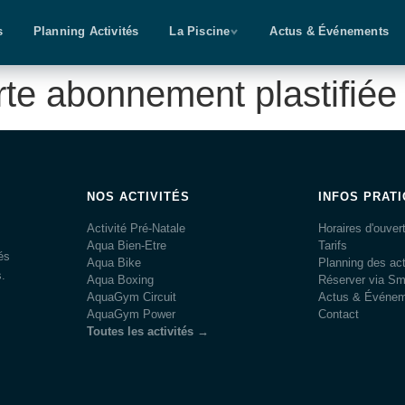
s
Planning Activités
La Piscine
Actus & Événements
te abonnement plastifiée
NOS ACTIVITÉS
INFOS PRAT
Activité Pré-Natale
Horaires d'ouver
Aqua Bien-Etre
Tarifs
és
Aqua Bike
Planning des act
s.
Aqua Boxing
Réserver via S
AquaGym Circuit
Actus & Événe
AquaGym Power
Contact
Toutes les activités →