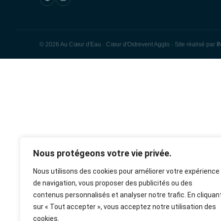
© 2026 Au Cœur d'Eau · Cœur d'Ostrevent Agglo · Site réalisé par
I
rulet
gates
blackjack
oyna
of
oyna
olympus
Nous protégeons votre vie privée.
Nous utilisons des cookies pour améliorer votre expérience
de navigation, vous proposer des publicités ou des
contenus personnalisés et analyser notre trafic. En cliquan
sur « Tout accepter », vous acceptez notre utilisation des
cookies.