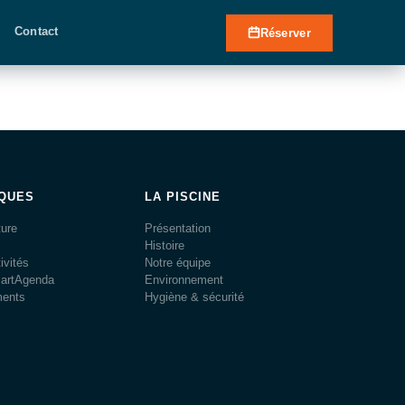
Contact
Réserver
IQUES
LA PISCINE
ture
Présentation
Histoire
ivités
Notre équipe
martAgenda
Environnement
ments
Hygiène & sécurité