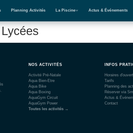
s
Planning Activités
La Piscine
Actus & Événements
 Lycées
NOS ACTIVITÉS
INFOS PRAT
Activité Pré-Natale
Horaires d'ouver
Aqua Bien-Etre
Tarifs
és
Aqua Bike
Planning des act
s.
Aqua Boxing
Réserver via S
AquaGym Circuit
Actus & Événe
AquaGym Power
Contact
Toutes les activités →