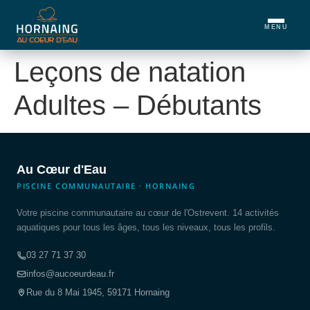
MENU
Leçons de natation
Adultes – Débutants
Au Cœur d'Eau
PISCINE COMMUNAUTAIRE · HORNAING
Votre piscine communautaire au cœur de l'Ostrevent. 14 activités
aquatiques pour tous les âges, tous les niveaux, tous les profils.
03 27 71 37 30
infos@aucoeurdeau.fr
Rue du 8 Mai 1945, 59171 Hornaing