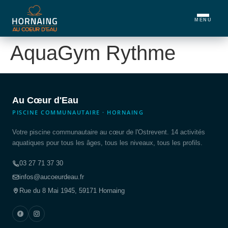
MENU
AquaGym Rythme
Au Cœur d'Eau
PISCINE COMMUNAUTAIRE · HORNAING
Votre piscine communautaire au cœur de l'Ostrevent. 14 activités
aquatiques pour tous les âges, tous les niveaux, tous les profils.
03 27 71 37 30
infos@aucoeurdeau.fr
Rue du 8 Mai 1945, 59171 Hornaing