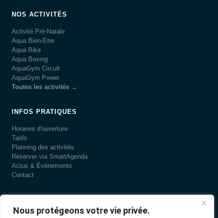
NOS ACTIVITÉS
Activité Pré-Natale
Aqua Bien-Etre
Aqua Bike
Aqua Boxing
AquaGym Circuit
AquaGym Power
Toutes les activités →
INFOS PRATIQUES
Horaires d'ouverture
Tarifs
Planning des activités
Réserver via SmartAgenda
Actus & Événements
Contact
LA PISCINE
Nous protégeons votre vie privée.
Présentation