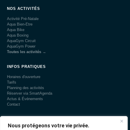
NOS ACTIVITÉS
Activité Pré-Natale
Aqua Bien-Etre
Aqua Bike
Aqua Boxing
AquaGym Circuit
AquaGym Power
Toutes les activités →
INFOS PRATIQUES
Horaires d'ouverture
Tarifs
Planning des activités
Réserver via SmartAgenda
Actus & Événements
Contact
LA PISCINE
Nous protégeons votre vie privée.
Présentation