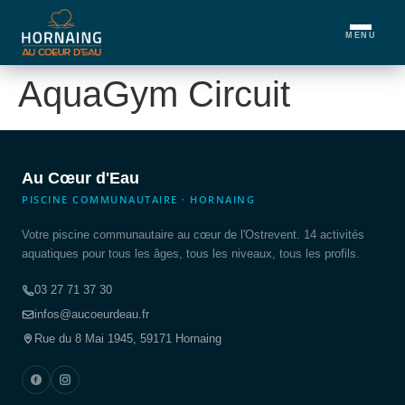
MENU
AquaGym Circuit
Au Cœur d'Eau
PISCINE COMMUNAUTAIRE · HORNAING
Votre piscine communautaire au cœur de l'Ostrevent. 14 activités
aquatiques pour tous les âges, tous les niveaux, tous les profils.
03 27 71 37 30
infos@aucoeurdeau.fr
Rue du 8 Mai 1945, 59171 Hornaing