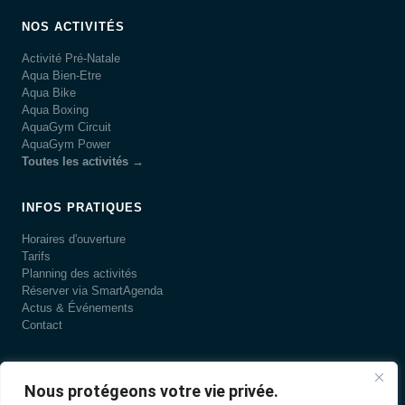
NOS ACTIVITÉS
Activité Pré-Natale
Aqua Bien-Etre
Aqua Bike
Aqua Boxing
AquaGym Circuit
AquaGym Power
Toutes les activités →
INFOS PRATIQUES
Horaires d'ouverture
Tarifs
Planning des activités
Réserver via SmartAgenda
Actus & Événements
Contact
LA PISCINE
Nous protégeons votre vie privée.
Présentation