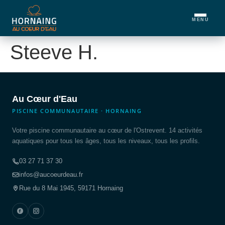
MENU
Steeve H.
Au Cœur d'Eau
PISCINE COMMUNAUTAIRE · HORNAING
Votre piscine communautaire au cœur de l'Ostrevent. 14 activités
aquatiques pour tous les âges, tous les niveaux, tous les profils.
03 27 71 37 30
infos@aucoeurdeau.fr
Rue du 8 Mai 1945, 59171 Hornaing