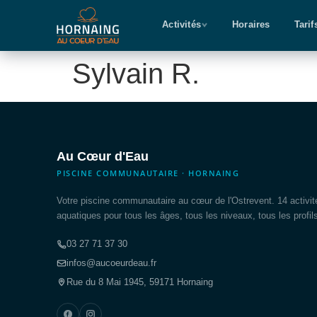
Activités
Horaires
Tarif
Sylvain R.
Au Cœur d'Eau
PISCINE COMMUNAUTAIRE · HORNAING
Votre piscine communautaire au cœur de l'Ostrevent. 14 activit
aquatiques pour tous les âges, tous les niveaux, tous les profil
03 27 71 37 30
infos@aucoeurdeau.fr
Rue du 8 Mai 1945, 59171 Hornaing