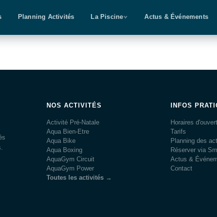
s
Planning Activités
La Piscine
Actus & Événements
NOS ACTIVITÉS
INFOS PRAT
Activité Pré-Natale
Horaires d'ouver
Aqua Bien-Etre
Tarifs
és
Aqua Bike
Planning des act
s.
Aqua Boxing
Réserver via S
AquaGym Circuit
Actus & Événe
AquaGym Power
Contact
Toutes les activités →