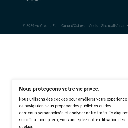
© 2026 Au Cœur d'Eau · Cœur d'Ostrevent Agglo · Site réalisé par
I
rulet
gates
blackjack
oyna
of
oyna
olympus
Nous protégeons votre vie privée.
Nous utilisons des cookies pour améliorer votre expérience
de navigation, vous proposer des publicités ou des
contenus personnalisés et analyser notre trafic. En cliquan
sur « Tout accepter », vous acceptez notre utilisation des
cookies.