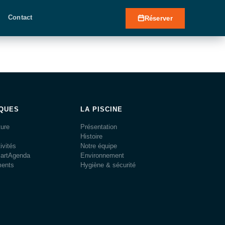
Contact
Réserver
IQUES
LA PISCINE
ture
Présentation
Histoire
ivités
Notre équipe
martAgenda
Environnement
ments
Hygiène & sécurité