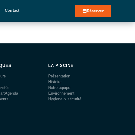
Contact
Réserver
IQUES
LA PISCINE
ture
Présentation
Histoire
ivités
Notre équipe
martAgenda
Environnement
ments
Hygiène & sécurité