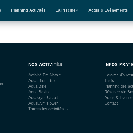
s
Planning Activités
La Piscine
Actus & Événements
NOS ACTIVITÉS
INFOS PRAT
Activité Pré-Natale
Horaires d'ouver
Aqua Bien-Etre
Tarifs
és
Aqua Bike
Planning des act
s.
Aqua Boxing
Réserver via S
AquaGym Circuit
Actus & Événe
AquaGym Power
Contact
Toutes les activités →