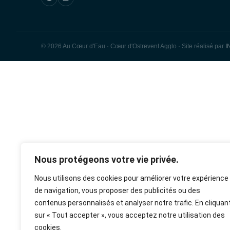
© 2026 Au Cœur d'Eau · Cœur d'Ostrevent Agglo · Site réalisé par
I
rulet
casibom
casibom
casibom
casibom
selçuk
selçuksports
taraftarium24
justin
netspo
canlı
canlı
oyna
giriş
giriş
sports
tv
rtv
maç
maç
izle
izle
Nous protégeons votre vie privée.
Nous utilisons des cookies pour améliorer votre expérience
de navigation, vous proposer des publicités ou des
contenus personnalisés et analyser notre trafic. En cliquan
sur « Tout accepter », vous acceptez notre utilisation des
cookies.