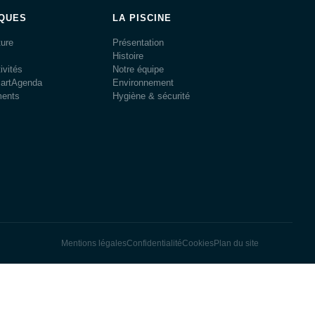
IQUES
LA PISCINE
ture
Présentation
Histoire
ivités
Notre équipe
martAgenda
Environnement
ments
Hygiène & sécurité
Mentions légales
Confidentialité
Cookies
Plan du site