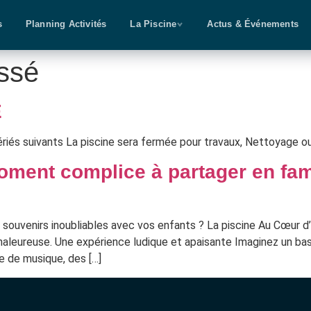
s
Planning Activités
La Piscine
Actus & Événements
ssé
E
fériés suivants La piscine sera fermée pour travaux, Nettoyage o
moment complice à partager en fami
des souvenirs inoubliables avec vos enfants ? La piscine Au Cœu
haleureuse. Une expérience ludique et apaisante Imaginez un b
 de musique, des […]