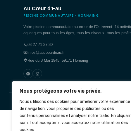
Au Cœur d'Eau
PISCINE COMMUNAUTAIRE · HORNAING
Votre piscine communautaire au cœur de l'Ostrevent. 14 activit
aquatiques pour tous les âges, tous les niveaux, tous les profil
03 27 71 37 30
infos@aucoeurdeau.fr
Rue du 8 Mai 1945, 59171 Hornaing
Nous protégeons votre vie privée.
© 2026 Au Cœur d'Eau · Cœur d'Ostrevent Agglo · Site réalisé par
I
Nous utilisons des cookies pour améliorer votre expérience
de navigation, vous proposer des publicités ou des
rulet
gates
blackjack
casibom
casibom
casibom
casibom
casibom
selçuk
selçuksports
taraftarium24
justin
netspo
canlı
canlı
contenus personnalisés et analyser notre trafic. En cliquan
oyna
of
oyna
giriş
giriş
sports
tv
rtv
maç
maç
sur « Tout accepter », vous acceptez notre utilisation des
olympus
izle
izle
cookies.