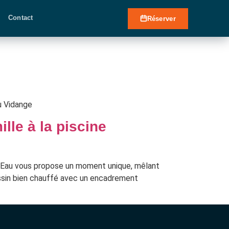
Contact
Réserver
u Vidange
lle à la piscine
r d’Eau vous propose un moment unique, mêlant
assin bien chauffé avec un encadrement