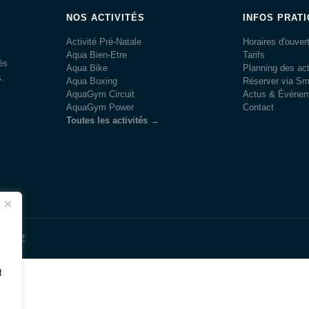
NOS ACTIVITÉS
INFOS PRAT
Activité Pré-Natale
Horaires d'ouver
Aqua Bien-Etre
Tarifs
és
Aqua Bike
Planning des act
s.
Aqua Boxing
Réserver via S
AquaGym Circuit
Actus & Événe
AquaGym Power
Contact
Toutes les activités →
NYOUZ
t